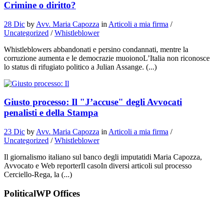
Crimine o diritto?
28 Dic
by
Avv. Maria Capozza
in
Articoli a mia firma
/
Uncategorized
/
Whistleblower
Whistleblowers abbandonati e persino condannati, mentre la
corruzione aumenta e le democrazie muoionoL’Italia non riconosce
lo status di rifugiato politico a Julian Assange. (...)
Giusto processo: Il "J’accuse" degli Avvocati
penalisti e della Stampa
23 Dic
by
Avv. Maria Capozza
in
Articoli a mia firma
/
Uncategorized
/
Whistleblower
Il giornalismo italiano sul banco degli imputatidi Maria Capozza,
Avvocato e Web reporterIl casoIn diversi articoli sul processo
Cerciello-Rega, la (...)
PoliticalWP Offices