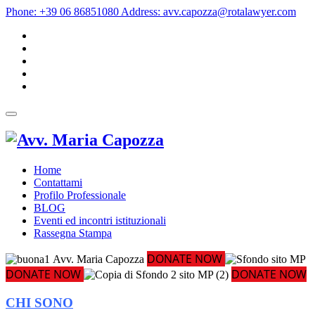
Phone:
+39 06 86851080
Address:
avv.capozza@rotalawyer.com
Home
Contattami
Profilo Professionale
BLOG
Eventi ed incontri istituzionali
Rassegna Stampa
DONATE NOW
Avv. Maria Capozza
DONATE NOW
DONATE NOW
CHI SONO