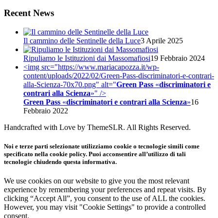
Recent News
Il cammino delle Sentinelle della Luce
3 Aprile 2025
Ripuliamo le Istituzioni dai Massomafiosi
19 Febbraio 2024
<img src="https://www.mariacapozza.it/wp-
content/uploads/2022/02/Green-Pass-discriminatori-e-contrari-
alla-Scienza-70x70.png" alt="
Green Pass
«
discriminatori e
contrari alla Scienza
»
" />
Green Pass
«
discriminatori e contrari alla Scienza
»
16
Febbraio 2022
Handcrafted with Love by ThemeSLR. All Rights Reserved.
Noi e terze parti selezionate utilizziamo cookie o tecnologie simili come
specificato nella cookie policy. Puoi acconsentire all’utilizzo di tali
tecnologie chiudendo questa informativa.
We use cookies on our website to give you the most relevant
experience by remembering your preferences and repeat visits. By
clicking “Accept All”, you consent to the use of ALL the cookies.
However, you may visit "Cookie Settings" to provide a controlled
consent.