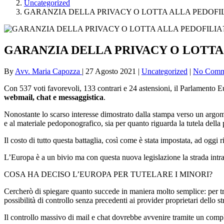
Uncategorized
GARANZIA DELLA PRIVACY O LOTTA ALLA PEDOFIL
GARANZIA DELLA PRIVACY O LOTTA
By
Avv. Maria Capozza
|
27 Agosto 2021
|
Uncategorized
|
No Comm
Con 537 voti favorevoli, 133 contrari e 24 astensioni, il Parlamento
webmail, chat e messaggistica
.
Nonostante lo scarso interesse dimostrato dalla stampa verso un argome
e al materiale pedoponografico, sia per quanto riguarda la tutela della 
Il costo di tutto questa battaglia, così come è stata impostata, ad oggi r
L’Europa è a un bivio ma con questa nuova legislazione la strada intr
COSA HA DECISO L’EUROPA PER TUTELARE I MINORI?
Cercherò di spiegare quanto succede in maniera molto semplice: per tr
possibilità di controllo senza precedenti ai provider proprietari dello s
Il controllo massivo di mail e chat dovrebbe avvenire tramite un comple