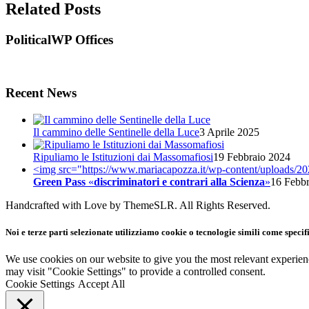
Related Posts
PoliticalWP Offices
Recent News
Il cammino delle Sentinelle della Luce
3 Aprile 2025
Ripuliamo le Istituzioni dai Massomafiosi
19 Febbraio 2024
<img src="https://www.mariacapozza.it/wp-content/uploads/202
Green Pass
«
discriminatori e contrari alla Scienza
»
16 Febbr
Handcrafted with Love by ThemeSLR. All Rights Reserved.
Noi e terze parti selezionate utilizziamo cookie o tecnologie simili come specif
We use cookies on our website to give you the most relevant experien
may visit "Cookie Settings" to provide a controlled consent.
Cookie Settings
Accept All