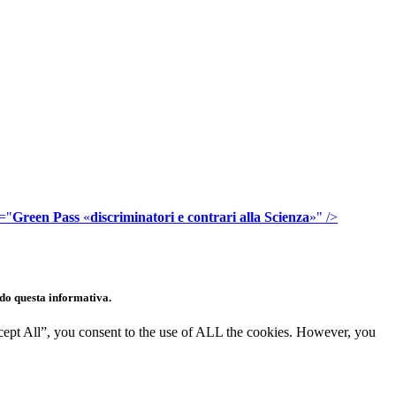
t="
Green Pass
«
discriminatori e contrari alla Scienza
»
" />
endo questa informativa.
cept All”, you consent to the use of ALL the cookies. However, you