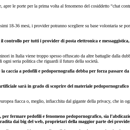
, apre le porte per la prima volta al fenomeno del cosiddetto “chat cont
imi 18-36 mesi, i provider potranno scegliere su base volontaria se port
il controllo
per tutti i provider di posta elettronica e messaggistica
inori in Italia viene troppo spesso offuscato da altre battaglie dalla dub
 ogni seria politica che riguardi il futuro della società.
la caccia a pedofili e pedopornografia debba per forza passare da u
a artificiale sarà in grado di scoprire del materiale pedopornografi
uropea fiacca o, meglio, infiacchita dal gigante della privacy, che in og
, per fermare pedofili e fenomeno pedopornografico, sia l’abdicazion
adita dai big del web, proprietari della maggior parte dei provider