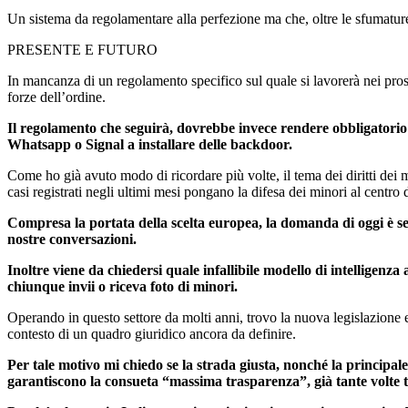
Un sistema da regolamentare alla perfezione ma che, oltre le sfumature
PRESENTE E FUTURO
In mancanza di un regolamento specifico sul quale si lavorerà nei pross
forze dell’ordine.
Il regolamento che seguirà, dovrebbe invece rendere obbligatorio 
Whatsapp o Signal a installare delle backdoor.
Come ho già avuto modo di ricordare più volte, il tema dei diritti dei m
casi registrati negli ultimi mesi pongano la difesa dei minori al centro di
Compresa la portata della scelta europea, la domanda di oggi è se 
nostre conversazioni.
Inoltre viene da chiedersi quale infallibile modello di intelligenz
chiunque invii o riceva foto di minori.
Operando in questo settore da molti anni, trovo la nuova legislazione e
contesto di un quadro giuridico ancora da definire.
Per tale motivo mi chiedo se la strada giusta, nonché la principale
garantiscono la consueta “massima trasparenza”, già tante volte tr