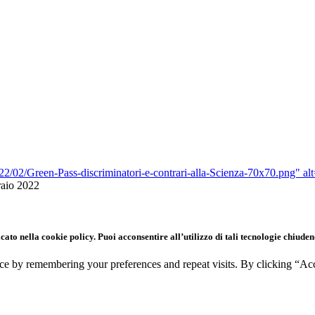
2/02/Green-Pass-discriminatori-e-contrari-alla-Scienza-70x70.png" al
aio 2022
icato nella cookie policy. Puoi acconsentire all’utilizzo di tali tecnologie chiud
ce by remembering your preferences and repeat visits. By clicking “Ac