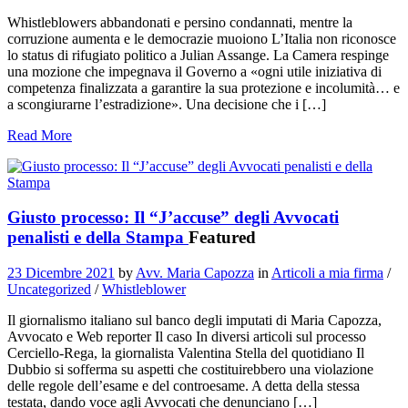
Whistleblowers abbandonati e persino condannati, mentre la
corruzione aumenta e le democrazie muoiono L’Italia non riconosce
lo status di rifugiato politico a Julian Assange. La Camera respinge
una mozione che impegnava il Governo a «ogni utile iniziativa di
competenza finalizzata a garantire la sua protezione e incolumità… e
a scongiurarne l’estradizione». Una decisione che i […]
Read More
Giusto processo: Il “J’accuse” degli Avvocati
penalisti e della Stampa
Featured
23 Dicembre 2021
by
Avv. Maria Capozza
in
Articoli a mia firma
/
Uncategorized
/
Whistleblower
Il giornalismo italiano sul banco degli imputati di Maria Capozza,
Avvocato e Web reporter Il caso In diversi articoli sul processo
Cerciello-Rega, la giornalista Valentina Stella del quotidiano Il
Dubbio si sofferma su aspetti che costituirebbero una violazione
delle regole dell’esame e del controesame. A detta della stessa
testata, dando voce agli Avvocati che denunciano […]