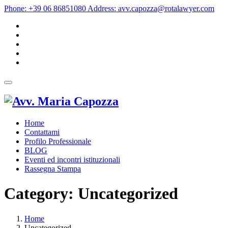
Phone:
+39 06 86851080
Address:
avv.capozza@rotalawyer.com
Home
Contattami
Profilo Professionale
BLOG
Eventi ed incontri istituzionali
Rassegna Stampa
Category:
Uncategorized
Home
Uncategorized