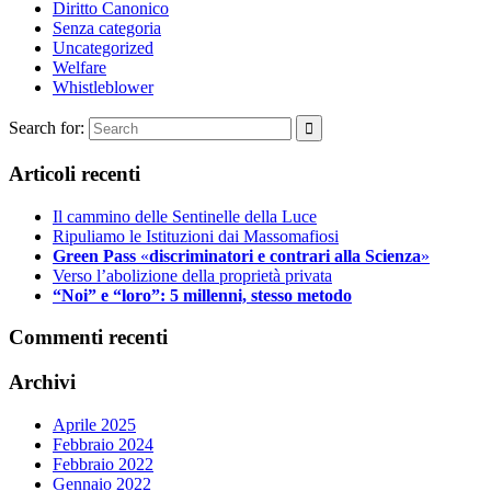
Diritto Canonico
Senza categoria
Uncategorized
Welfare
Whistleblower
Search for:
Articoli recenti
Il cammino delle Sentinelle della Luce
Ripuliamo le Istituzioni dai Massomafiosi
Green Pass
«
discriminatori e contrari alla Scienza
»
Verso l’abolizione della proprietà privata
“Noi” e “loro”: 5 millenni, stesso metodo
Commenti recenti
Archivi
Aprile 2025
Febbraio 2024
Febbraio 2022
Gennaio 2022