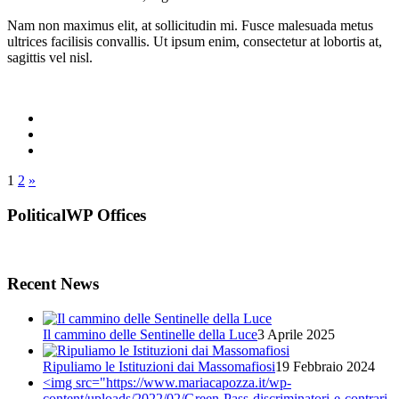
Nam non maximus elit, at sollicitudin mi. Fusce malesuada metus
ultrices facilisis convallis. Ut ipsum enim, consectetur at lobortis at,
sagittis vel nisl.
1
2
»
PoliticalWP Offices
Recent News
Il cammino delle Sentinelle della Luce
3 Aprile 2025
Ripuliamo le Istituzioni dai Massomafiosi
19 Febbraio 2024
<img src="https://www.mariacapozza.it/wp-
content/uploads/2022/02/Green-Pass-discriminatori-e-contrari-