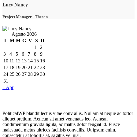
Lucy Nancy
Project Manager
-
Thecon
Agosto 2026
L
M
M
G
V
S
D
1
2
3
4
5
6
7
8
9
10
11
12
13
14
15
16
17
18
19
20
21
22
23
24
25
26
27
28
29
30
31
« Apr
PoliticalWP blandit lectus vitae conv allis. Nullam at neque ac tortor
aliquet pretium. Aenean sit amet venenatis leo. Aenean
condimentum gravida ligula, ac mattis dolor feugiat id. Fusce
malesuada metus ultrices facilisis convallis. Ut ipsum enim,
consectetur at lobortis at, sagittis vel nisl.