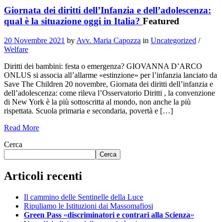
Giornata dei diritti dell’Infanzia e dell’adolescenza:
qual è la situazione oggi in Italia?
Featured
20 Novembre 2021
by
Avv. Maria Capozza
in
Uncategorized
/
Welfare
Diritti dei bambini: festa o emergenza? GIOVANNA D’ARCO
ONLUS si associa all’allarme «estinzione» per l’infanzia lanciato da
Save The Children 20 novembre, Giornata dei diritti dell’infanzia e
dell’adolescenza: come rileva l’Osservatorio Diritti , la convenzione
di New York è la più sottoscritta al mondo, non anche la più
rispettata. Scuola primaria e secondaria, povertà e […]
Read More
Cerca
Cerca
Articoli recenti
Il cammino delle Sentinelle della Luce
Ripuliamo le Istituzioni dai Massomafiosi
Green Pass
«
discriminatori e contrari alla Scienza
»