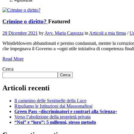
Crimine o diritto?
Featured
28 Dicembre 2021
by
Avv. Maria Capozza
in
Articoli a mia firma
/
Un
Whistleblowers abbandonati e persino condannati, mentre la corruzion
che impegnava il Governo a «ogni utile iniziativa di competenza final
Read More
Cerca
Cerca
Articoli recenti
Il cammino delle Sentinelle della Luce
Ripuliamo le Istituzioni dai Massomafiosi
Green Pass
«
discriminatori e contrari alla Scienza
»
Verso l’abolizione della proprietà privata
“Noi” e “loro”: 5 millenni, stesso metodo