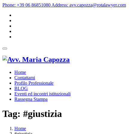
Phone:
+39 06 86851080
Address:
avv.capozza@rotalawyer.com
Home
Contattami
Profilo Professionale
BLOG
Eventi ed incontri istituzionali
Rassegna Stampa
Tag:
#giustizia
Home
#giustizia