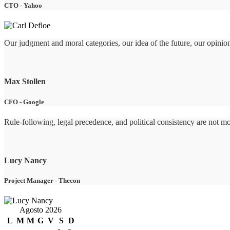
CTO
-
Yahoo
Our judgment and moral categories, our idea of the future, our opinion
Max Stollen
CFO
-
Google
Rule-following, legal precedence, and political consistency are not m
Lucy Nancy
Project Manager
-
Thecon
Agosto 2026
L
M
M
G
V
S
D