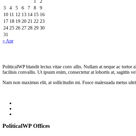
1
2
3
4
5
6
7
8
9
10
11
12
13
14
15
16
17
18
19
20
21
22
23
24
25
26
27
28
29
30
31
« Apr
PoliticalWP blandit lectus vitae conv allis. Nullam at neque ac tortor
facilisis convallis. Ut ipsum enim, consectetur at lobortis at, sagittis vel
Nam non maximus elit, at sollicitudin mi. Fusce malesuada metus ultrices
PoliticalWP Offices